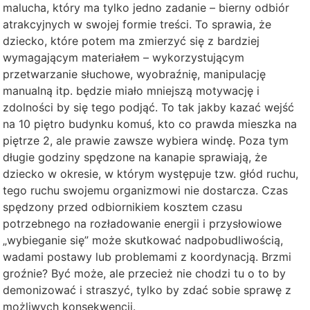
malucha, który ma tylko jedno zadanie – bierny odbiór
atrakcyjnych w swojej formie treści. To sprawia, że
dziecko, które potem ma zmierzyć się z bardziej
wymagającym materiałem – wykorzystującym
przetwarzanie słuchowe, wyobraźnię, manipulację
manualną itp. będzie miało mniejszą motywację i
zdolności by się tego podjąć. To tak jakby kazać wejść
na 10 piętro budynku komuś, kto co prawda mieszka na
piętrze 2, ale prawie zawsze wybiera windę. Poza tym
długie godziny spędzone na kanapie sprawiają, że
dziecko w okresie, w którym występuje tzw. głód ruchu,
tego ruchu swojemu organizmowi nie dostarcza. Czas
spędzony przed odbiornikiem kosztem czasu
potrzebnego na rozładowanie energii i przysłowiowe
„wybieganie się” może skutkować nadpobudliwością,
wadami postawy lub problemami z koordynacją. Brzmi
groźnie? Być może, ale przecież nie chodzi tu o to by
demonizować i straszyć, tylko by zdać sobie sprawę z
możliwych konsekwencji.