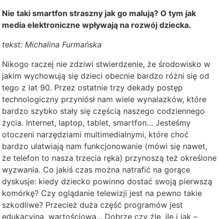
Nie taki smartfon straszny jak go malują? O tym jak
media elektroniczne wpływają na rozwój dziecka.
tekst: Michalina Furmańska
Nikogo raczej nie zdziwi stwierdzenie, że środowisko w
jakim wychowują się dzieci obecnie bardzo różni się od
tego z lat 90. Przez ostatnie trzy dekady postęp
technologiczny przyniósł nam wiele wynalazków, które
bardzo szybko stały się częścią naszego codziennego
życia. Internet, laptop, tablet, smartfon… Jesteśmy
otoczeni narzędziami multimedialnymi, które choć
bardzo ułatwiają nam funkcjonowanie (mówi się nawet,
że telefon to nasza trzecia ręka) przynoszą też określone
wyzwania. Co jakiś czas można natrafić na gorące
dyskusje: kiedy dziecko powinno dostać swoją pierwszą
komórkę? Czy oglądanie telewizji jest na pewno takie
szkodliwe? Przecież duża część programów jest
edukacyjna, wartościowa... Dobrze czy źle, ile i jak –