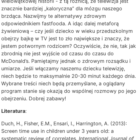
wielowątkowej historii - z tą różnicą, że telewizja jest
znacznie bardziej „kaloryczna” dla mózgu naszego
brzdąca. Nazwijmy te alternatywy zdrowym
odpowiednikiem fastfooda. A idąc dalej metaforą
żywieniową – czy jeśli dziecko w wieku przedszkolnym
obejrzy bajkę w TV jest to zło największe i znaczy, że
jestem potwornym rodzicem? Oczywiście, że nie, tak jak
zbrodnią nie jest wyjście od czasu do czasu do
McDonald’s. Pamiętajmy jednak o zdrowym rozsądku i
umiarze. Jeśli włączamy naszemu dziecku telewizję,
niech będzie to maksymalnie 20-30 minut każdego dnia.
Wybrane treści niech będą przemyślane, a oglądany
program stanie się okazją do wspólnej rozmowy po jego
obejrzeniu. Dobrej zabawy!
Literatura
:
Duch, H., Fisher, E.M., Ensari, I., Harrington, A. (2013):
Screen time use in children under 3 years old: a
systematic review of correlates.
International Journal of