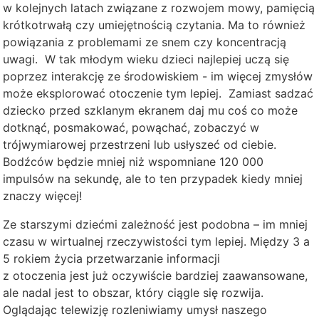
w kolejnych latach związane z rozwojem mowy, pamięcią
krótkotrwałą czy umiejętnością czytania. Ma to również
powiązania z problemami ze snem czy koncentracją
uwagi. W tak młodym wieku dzieci najlepiej uczą się
poprzez interakcję ze środowiskiem - im więcej zmysłów
może eksplorować otoczenie tym lepiej. Zamiast sadzać
dziecko przed szklanym ekranem daj mu coś co może
dotknąć, posmakować, powąchać, zobaczyć w
trójwymiarowej przestrzeni lub usłyszeć od ciebie.
Bodźców będzie mniej niż wspomniane 120 000
impulsów na sekundę, ale to ten przypadek kiedy mniej
znaczy więcej!
Ze starszymi dziećmi zależność jest podobna – im mniej
czasu w wirtualnej rzeczywistości tym lepiej. Między 3 a
5 rokiem życia przetwarzanie informacji
z otoczenia jest już oczywiście bardziej zaawansowane,
ale nadal jest to obszar, który ciągle się rozwija.
Oglądając telewizję rozleniwiamy umysł naszego